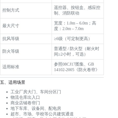
遥控器、按钮盒、感应控
控制方式
制、消防联动
宽度：1.0m – 6.0m；高
最大尺寸
度：2.0m – 7.0m
抗风等级
≥6级（可定制更高）
普通型 / 防火型（耐火时
防火等级
间≥2小时，可选）
参照08CJ17图集、GB
适用标准
14102-2005《防火卷帘》
五、适用场景
工业厂房大门、车间分区门
物流仓库出入口
商业店铺卷帘门
地下车库、设备间、配电房
超市、市场、学校等公共建筑通道