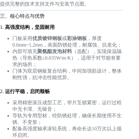
提供完整的技术支持文件与安装节点图。
三、核心特点与优势
1.
高强度结构，坚固耐用
门板采用
优质镀锌钢板
或
彩涂钢板
，厚度
0.6mm~1.2mm，表面防锈处理，耐腐蚀、抗老化；
内部可填充
聚氨酯发泡材料
（选配），实现保温隔
热（导热系数≤0.035W/m·K），适用于对节能有要
求的场所；
门体为双层钢板复合结构，中间加强筋设计，整体
刚性强，抗冲击性能优异。
2.
运行平稳，启闭顺畅
采用精密滚压成型工艺，帘片互锁紧密，运行过程
中无卡滞、无噪音；
导轨为专用型材，经防锈处理，确保长期使用不生
锈、不变形；
配备高强度轴承滚轮系统，寿命长达10万次以上循
环启闭。