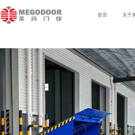
跳
至
首页
关于
内
容