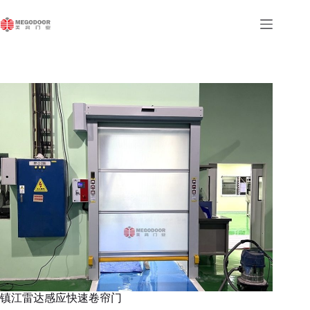
跳
至
内
容
镇江雷达感应快速卷帘门